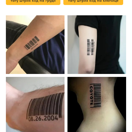
тату штрих код на груди
тату штрих код на ключице