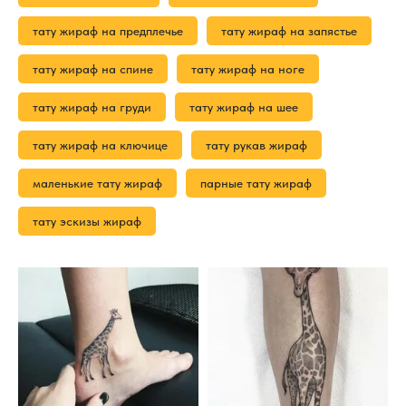
тату жираф на предплечье
тату жираф на запястье
тату жираф на спине
тату жираф на ноге
тату жираф на груди
тату жираф на шее
тату жираф на ключице
тату рукав жираф
маленькие тату жираф
парные тату жираф
тату эскизы жираф