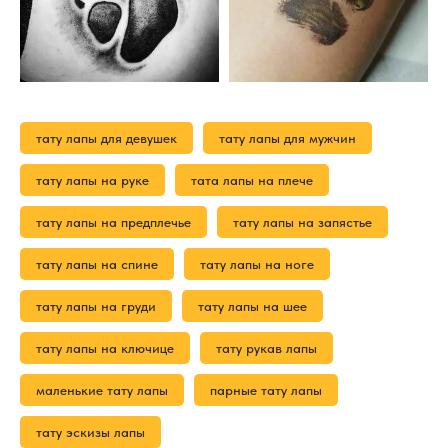
тату лапы для девушек
тату лапы для мужчин
тату лапы на руке
тата лапы на плече
тату лапы на предплечье
тату лапы на запястье
тату лапы на спине
тату лапы на ноге
тату лапы на груди
тату лапы на шее
тату лапы на ключице
тату рукав лапы
маленькие тату лапы
парные тату лапы
тату эскизы лапы