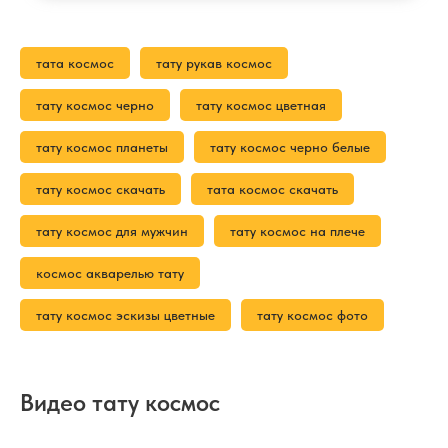
тата космос
тату рукав космос
тату космос черно
тату космос цветная
тату космос планеты
тату космос черно белые
тату космос скачать
тата космос скачать
тату космос для мужчин
тату космос на плече
космос акварелью тату
тату космос эскизы цветные
тату космос фото
Видео тату космос