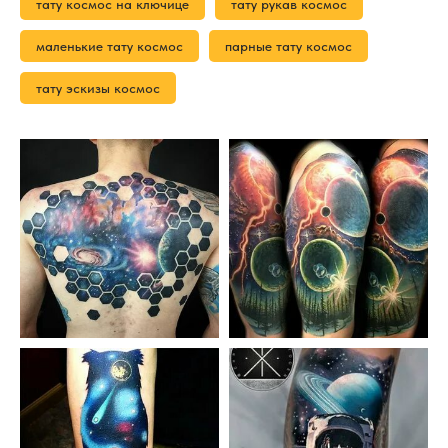
тату космос на ключице
тату рукав космос
маленькие тату космос
парные тату космос
тату эскизы космос